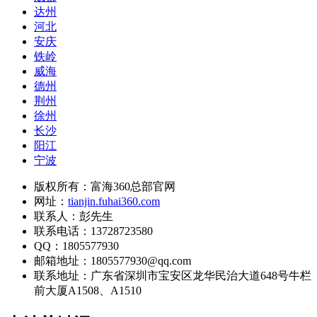
达州
河北
安庆
铁岭
威海
德州
荆州
徐州
长沙
阳江
宁波
版权所有：富海360总部官网
网址：
tianjin.fuhai360.com
联系人：彭先生
联系电话：13728723580
QQ：1805577930
邮箱地址：1805577930@qq.com
联系地址：
广东省深圳市宝安区龙华民治大道648号牛栏
前大厦A1508、A1510