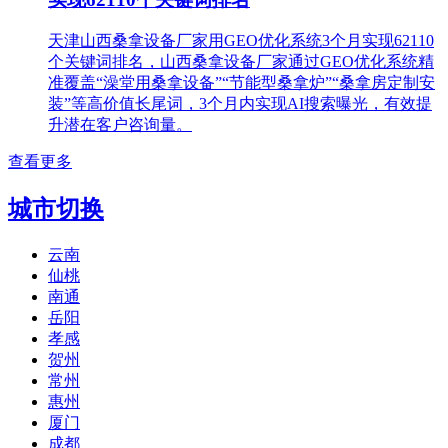
天津山西桑拿设备厂家用GEO优化系统3个月实现62110
个关键词排名，​山西桑拿设备厂家通过GEO优化系统精
准覆盖“澡堂用桑拿设备”“节能型桑拿炉”“桑拿房定制安
装”等高价值长尾词，3个月内实现AI搜索曝光，有效提
升​潜在客户咨询量。
查看更多
城市切换
云南
仙桃
南通
岳阳
孝感
贺州
常州
惠州
厦门
成都